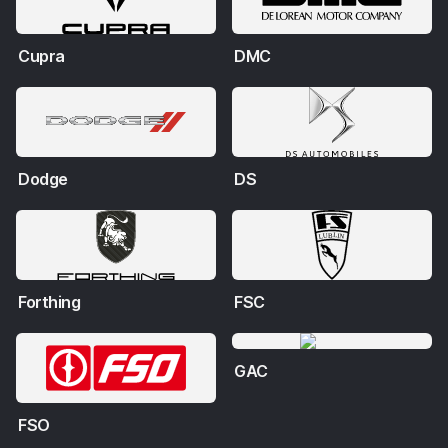
Cupra
DMC
Dodge
DS
Forthing
FSC
GAC
FSO