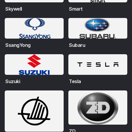
Skywell
Smart
SsangYong
Subaru
Suzuki
Tesla
ZD