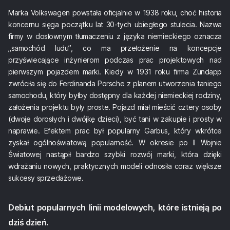
Marka Volkswagen powstała oficjalnie w 1938 roku, choć historia
koncernu sięga początku lat 30-tych ubiegłego stulecia. Nazwa
firmy w dosłownym tłumaczeniu z języka niemieckiego oznacza
„samochód ludu”, co ma przełożenie na koncepcje
przyświecające inżynierom podczas prac projektowych nad
pierwszym pojazdem marki. Kiedy w 1931 roku firma Zündapp
zwróciła się do Ferdinanda Porsche z planem utworzenia taniego
samochodu, który byłby dostępny dla każdej niemieckiej rodziny,
założenia projektu były proste. Pojazd miał mieścić cztery osoby
(dwoje dorosłych i dwójkę dzieci), być tani w zakupie i prosty w
naprawie. Efektem prac był popularny Garbus, który wkrótce
zyskał ogólnoświatową popularność. W okresie po II Wojnie
Światowej nastąpił bardzo szybki rozwój marki, która dzięki
wdrażaniu nowych, praktycznych modeli odnosiła coraz większe
sukcesy sprzedażowe.
Debiut popularnych linii modelowych, które istnieją po
dziś dzień.