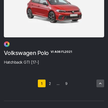
Volkswagen Polo
VI A06 FL2021
Hatchback GTI [17-]
1
2
...
9