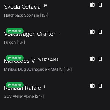
Skoda Octavia
IV
Hatchback Sportline [19-]
W ofercie
Volkswagen Crafter
II
Furgon [16-]
W ofercie
Mercedes V
W447 FL2019
Minibus Długi Avantgarde 4MATIC [16-]
W ofercie
Renault Rafale
I
SUV Atelier Alpine [24-]