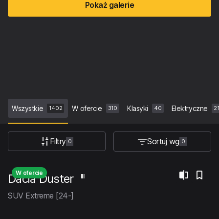
Pokaż galerie
Wszystkie
W ofercie
Klasyki
Elektryczne
1402
310
40
2
Filtry
Sortuj wg
0
0
W ofercie
Dacia Duster
III
SUV Extreme [24-]