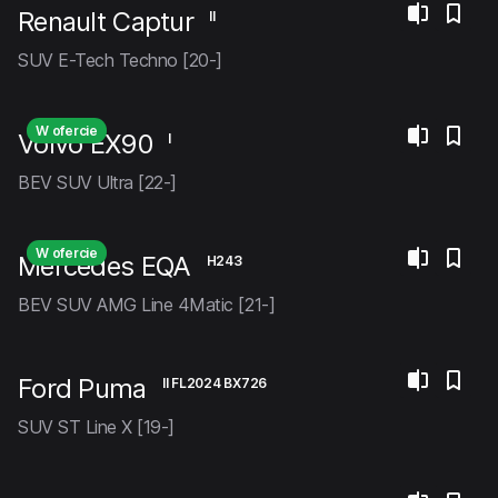
Renault Captur
II
SUV E-Tech Techno [20-]
W ofercie
Volvo EX90
I
BEV SUV Ultra [22-]
W ofercie
Mercedes EQA
H243
BEV SUV AMG Line 4Matic [21-]
Ford Puma
II FL2024 BX726
SUV ST Line X [19-]