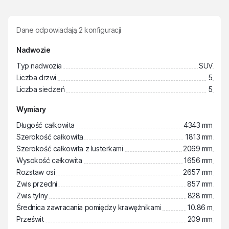
Dane odpowiadają
2
konfiguracji
Nadwozie
Typ nadwozia
SUV
Liczba drzwi
5
Liczba siedzeń
5
Wymiary
Długość całkowita
4343 mm
Szerokość całkowita
1813 mm
Szerokość całkowita z lusterkami
2069 mm
Wysokość całkowita
1656 mm
Rozstaw osi
2657 mm
Zwis przedni
857 mm
Zwis tylny
828 mm
Średnica zawracania pomiędzy krawężnikami
10.86 m
Prześwit
209 mm