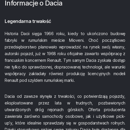
Informacje o
Dacia
Legendarna trwałość
Historia Dacii sięga 1966 roku, kiedy to ukończono budowę
fabryki w rumuńskim mieście Mioveni. Choć początkowo
przedsiębiorstwo planowało wprowadzić na rynek swój własny,
autorski pojazd, już w 1968 roku oficjalnie zawarto współpracę z
francuskim koncernem Renault. Tym samym Dacia zyskała dostęp
nie tylko do sprawdzonej, dopracowanej technologii, ale warunki
współpracy zakładały również produkcję licencyjnych modeli
Renault pod szyldem rumuńskiej marki.
Dacia od zawsze słynęła z trwałości, co potwierdzają pojazdy,
eksploatowane przez lata w trudnych, pozbawionych
utwardzonych dróg rejonach górskich. Oferta producenta
zawierała zarówno samochody osobowe, jak i użytkowe pick-
up’y, które idealnie sprawdzały się w gospodarstwach rolnych.
Dzięki stosunkowo niskiej cenie zakupu Dacia była dostępna dla