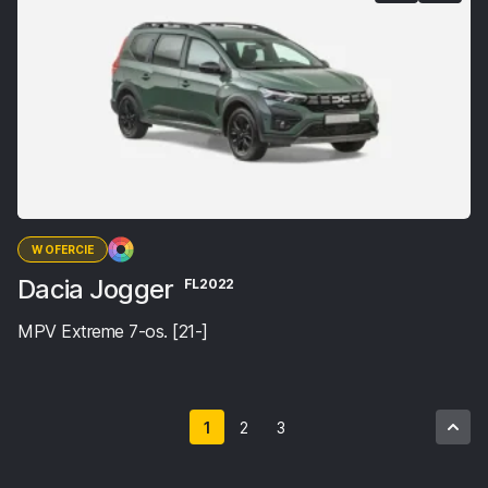
W OFERCIE
Dacia Jogger
FL2022
MPV Extreme 7-os. [21-]
1
2
3