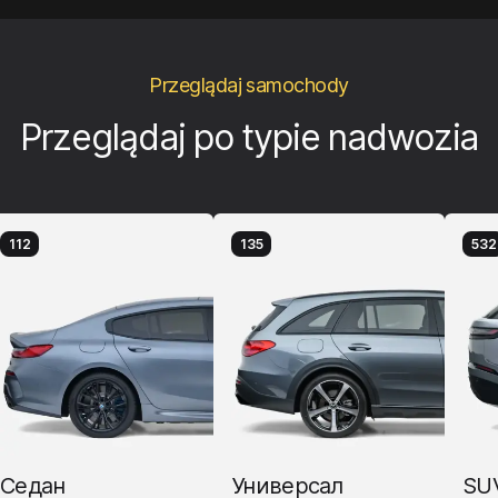
Przeglądaj samochody
Przeglądaj po typie nadwozia
112
135
532
Седан
Универсал
SUV