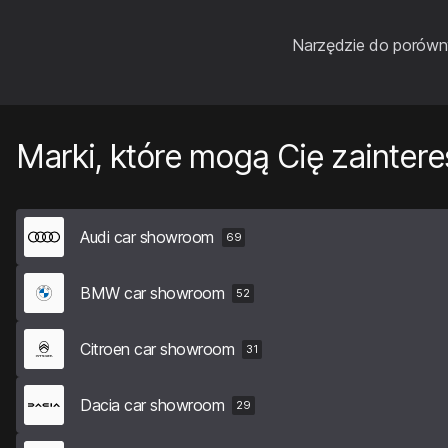
Narzędzie do porówny
Marki, które mogą Cię zainter
Audi car showroom
69
BMW car showroom
52
Citroen car showroom
31
Dacia car showroom
29