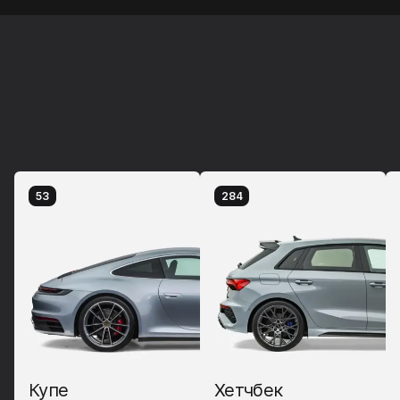
53
284
Купе
Хетчбек