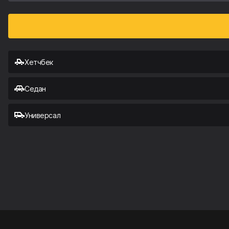
Хетчбек
Седан
Универсал