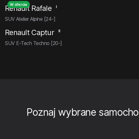
W ofercie
Renault Rafale
I
SUV Atelier Alpine [24-]
Renault Captur
II
SUV E-Tech Techno [20-]
Poznaj wybrane samocho