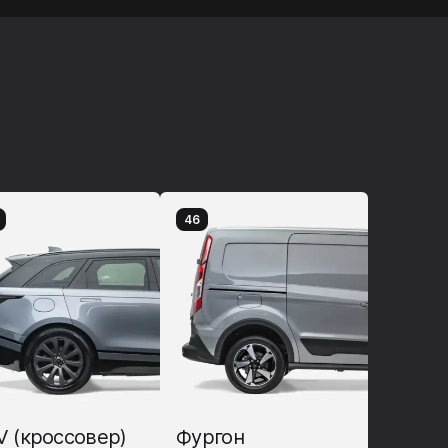
46
 (кроссовер)
Фургон