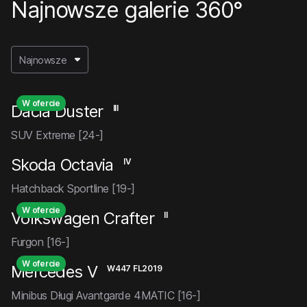
Najnowsze galerie 360°
Najnowsze
W ofercie
Dacia Duster
III
SUV Extreme [24-]
Skoda Octavia
IV
Hatchback Sportline [19-]
W ofercie
Volkswagen Crafter
II
Furgon [16-]
W ofercie
Mercedes V
W447 FL2019
Minibus Długi Avantgarde 4MATIC [16-]