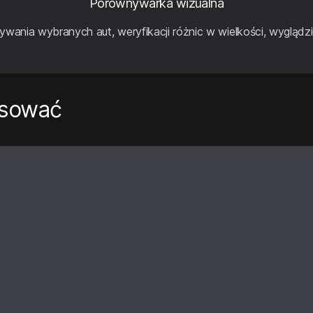
Porównywarka wizualna
wania wybranych aut, weryfikacji różnic w wielkości, wyglądzi
esować