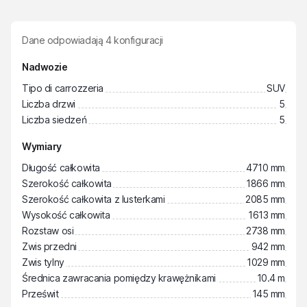
Dane odpowiadają
4
konfiguracji
Nadwozie
Tipo di carrozzeria
SUV
Liczba drzwi
5
Liczba siedzeń
5
Wymiary
Długość całkowita
4710 mm
Szerokość całkowita
1866 mm
Szerokość całkowita z lusterkami
2085 mm
Wysokość całkowita
1613 mm
Rozstaw osi
2738 mm
Zwis przedni
942 mm
Zwis tylny
1029 mm
Średnica zawracania pomiędzy krawężnikami
10.4 m
Prześwit
145 mm