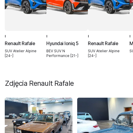
I
I
I
I
Renault Rafale
Hyundai Ioniq 5
Renault Rafale
M
SUV Atelier Alpine
BEV SUV N
SUV Atelier Alpine
S
[24-]
Performance [21-]
[24-]
Zdjęcia
Renault Rafale