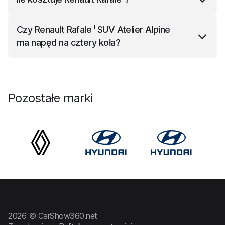
maksymalną 180 km/h.
I
Renault Rafale
w zależności od wersji kosztuje od
I
Czy
Renault Rafale
SUV Atelier Alpine
188 800 zł do 249 800 zł.
ma napęd na cztery koła?
I
Renault Rafale
SUV Atelier Alpine
ma napęd na
cztery koła.
Pozostałe marki
2026 © CarShow360.net