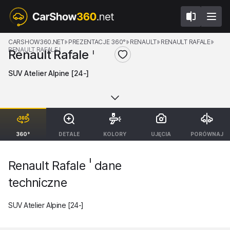
CARSHOW360.NET
PREZENTACJE 360°
RENAULT
RENAULT RAFALE
RENAULT RAFALE I
Renault Rafale
I
SUV Atelier Alpine [24-]
360°
DETALE
KOLORY
UJĘCIA
PORÓWNAJ
I
Renault Rafale
dane
techniczne
SUV Atelier Alpine [24-]