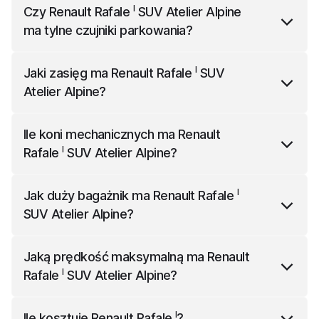
Renault Rafale
SUV Atelier Alpine
ma 4710 mm
I
Czy
Renault Rafale
SUV Atelier Alpine
długości, 2085 mm szerokości (z lusterkami) i 1613
ma tylne czujniki parkowania?
mm wysokości.
I
Renault Rafale
SUV Atelier Alpine
ma w standardzie
I
Jaki zasięg ma
Renault Rafale
SUV
tylne czujniki parkowania.
Atelier Alpine
?
I
Renault Rafale
SUV Atelier Alpine
ma zasięg 105
Ile koni mechanicznych ma
Renault
kilometrów.
I
Rafale
SUV Atelier Alpine
?
I
Renault Rafale
SUV Atelier Alpine
ma 300 koni
I
Jak duży bagażnik ma
Renault Rafale
mechanicznych.
SUV Atelier Alpine
?
I
Renault Rafale
SUV Atelier Alpine
ma bagażnik o
Jaką prędkość maksymalną ma
Renault
pojemności 630 l.
I
Rafale
SUV Atelier Alpine
?
I
Renault Rafale
SUV Atelier Alpine
ma prędkość
I
Ile kosztuje
Renault Rafale
?