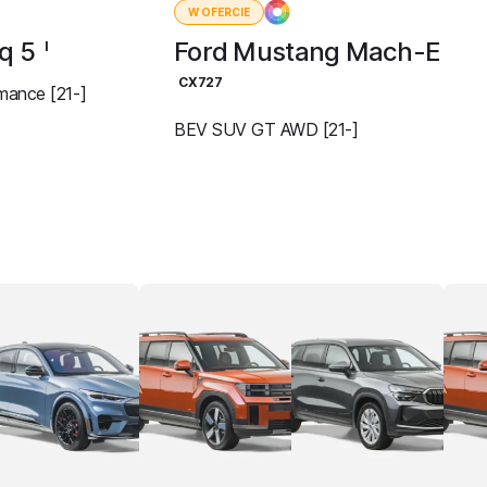
W OFERCIE
iq 5
Ford Mustang Mach-E
I
CX727
ance [21-]
BEV SUV GT AWD [21-]