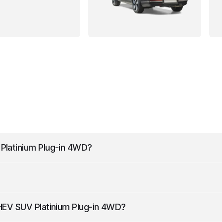
latinium Plug-in 4WD
?
a 4830 mm długości, 1900 mm szerokości i 1780 mm wysokości
EV SUV Platinium Plug-in 4WD
?