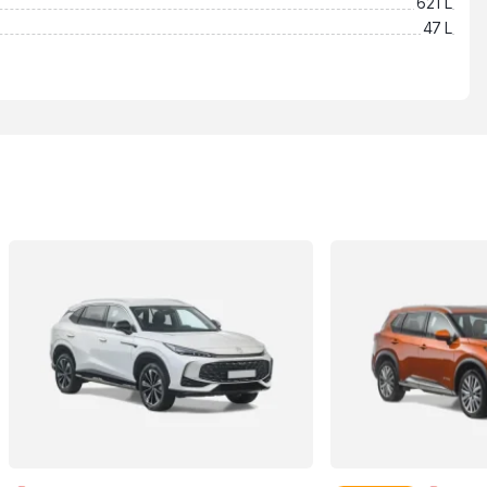
621 L
47 L