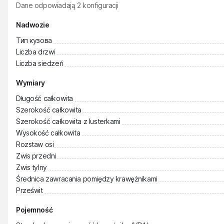
Dane odpowiadają
2
konfiguracji
Nadwozie
Тип кузова
Liczba drzwi
Liczba siedzeń
Wymiary
Długość całkowita
Szerokość całkowita
Szerokość całkowita z lusterkami
Wysokość całkowita
Rozstaw osi
Zwis przedni
Zwis tylny
Średnica zawracania pomiędzy krawężnikami
Prześwit
Pojemność