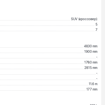
SUV (кроссовер)
5
7
4830 mm
1900 mm
-
1780 mm
2815 mm
-
-
11.6 m
177 mm