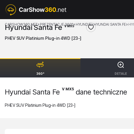
CARSHOW360.NET
PREZENTACJE 360°
HYUNDAI
HYUNDAI SANTA FE
HY
Hyundai Santa Fe
V MX5
PHEV SUV Platinium Plug-in 4WD [23-]
360°
DETALE
V MX5
Hyundai Santa Fe
dane techniczne
PHEV SUV Platinium Plug-in 4WD [23-]