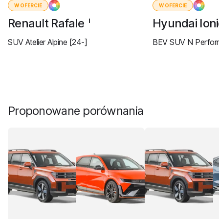
W OFERCIE
W OFERCIE
Renault Rafale
Hyundai Ion
I
SUV Atelier Alpine [24-]
BEV SUV N Perform
Proponowane porównania