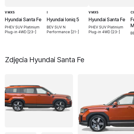
V MX5
I
V MX5
C
Hyundai Santa Fe
Hyundai Ioniq 5
Hyundai Santa Fe
F
M
PHEV SUV Platinium
BEV SUV N
PHEV SUV Platinium
Plug-in 4WD [23-]
Performance [21-]
Plug-in 4WD [23-]
B
Zdjęcia
Hyundai Santa Fe