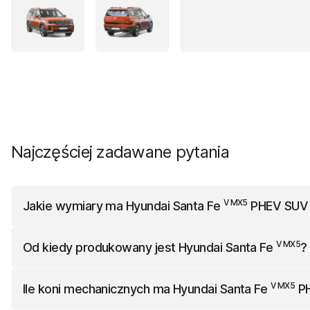
Najczęściej zadawane pytania
V MX5
Jakie wymiary ma
Hyundai Santa Fe
PHEV SUV P
V MX5
Hyundai Santa Fe
PHEV SUV Platinium Plug-in 4WD
m
V MX5
Od kiedy produkowany jest
Hyundai Santa Fe
?
V MX5
Hyundai Santa Fe
jest produkowany od 2023 roku.
V MX5
Ile koni mechanicznych ma
Hyundai Santa Fe
PH