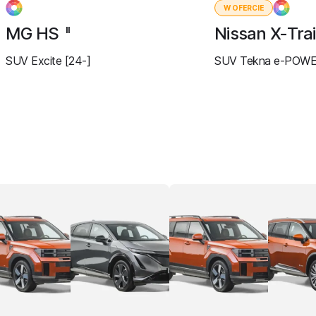
W OFERCIE
MG HS
Nissan X-Trai
II
SUV Excite [24-]
SUV Tekna e-POWE