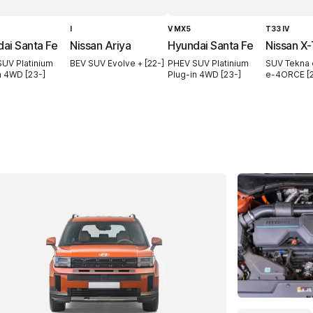
I
V MX5
T33 IV
ai Santa Fe
Nissan Ariya
Hyundai Santa Fe
Nissan X-
UV Platinium
BEV SUV Evolve + [22-]
PHEV SUV Platinium
SUV Tekna
n 4WD [23-]
Plug-in 4WD [23-]
e-4ORCE [2