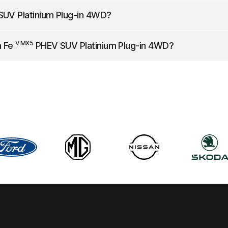
a 288 koni mechanicznych.
UV Platinium Plug-in 4WD
?
 bagażnik o pojemności 621 l.
V MX5
a Fe
PHEV SUV Platinium Plug-in 4WD
?
zyspiesza do 100km/h w 8.0 s.