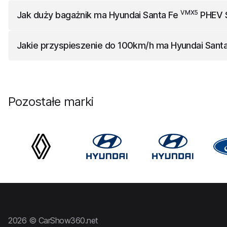
V MX5
Hyundai Santa Fe
PHEV SUV Platinium Plug-in 4WD
m
V MX5
Jak duży bagażnik ma
Hyundai Santa Fe
PHEV S
V MX5
Hyundai Santa Fe
PHEV SUV Platinium Plug-in 4WD
ma
Jakie przyspieszenie do 100km/h ma
Hyundai Sant
V MX5
Hyundai Santa Fe
PHEV SUV Platinium Plug-in 4WD
pr
Pozostałe marki
2026 © CarShow360.net