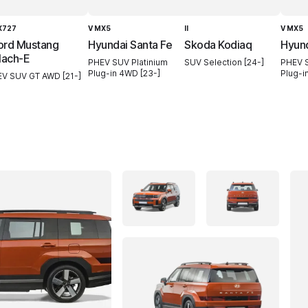
X727
V MX5
II
V MX5
ord Mustang
Hyundai Santa Fe
Skoda Kodiaq
Hyund
ach-E
PHEV SUV Platinium
SUV Selection [24-]
PHEV S
Plug-in 4WD [23-]
Plug-i
EV SUV GT AWD [21-]