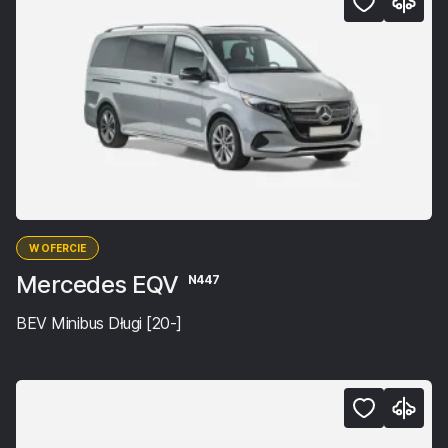
W OFERCIE
Mercedes EQV
N447
BEV Minibus Długi [20-]