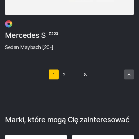
Mercedes S
Z223
Sedan Maybach [20-]
1
2
...
8
Marki, które mogą Cię zainteresować