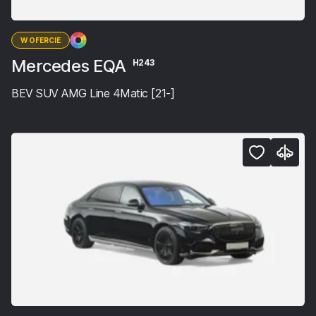
W OFERCIE
Mercedes EQA
H243
BEV SUV AMG Line 4Matic [21-]