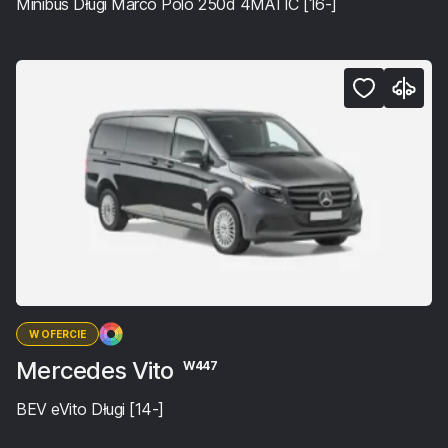
Minibus Długi Marco Polo 250d 4MATIC [16-]
W OFERCIE
Mercedes Vito
W447
BEV eVito Długi [14-]