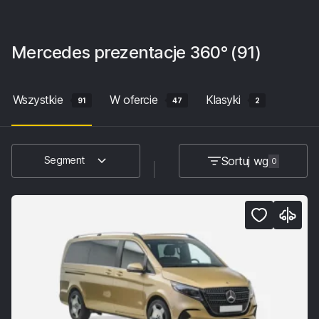
Mercedes
prezentacje 360°
(91)
Wszystkie
W ofercie
Klasyki
91
47
2
Sortuj wg
Segment
0