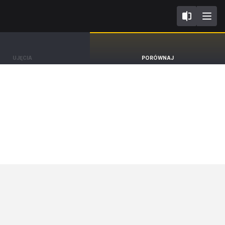
I FL 2024
Omoda 5
UJĘCIA
PORÓWNAJ
SUV Premium [24-]