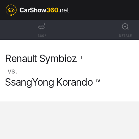
I
Renault Symbioz
360°
DETALE
SUV Iconic [24-]
Renault Symbioz
I
vs.
SsangYong Korando
IV