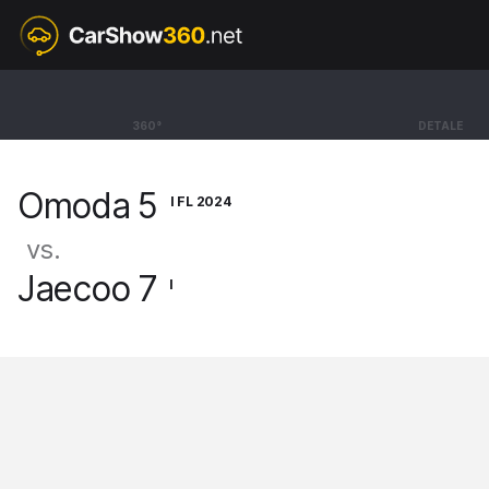
I FL 2024
Omoda 5
360°
DETALE
SUV Premium [24-]
Omoda 5
I FL 2024
vs.
Jaecoo 7
I