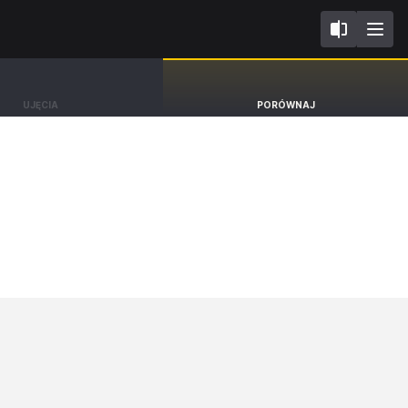
I
Jaecoo 7
UJĘCIA
PORÓWNAJ
SUV Offroad 4x4 [24-]