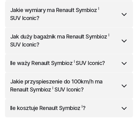
I
Renault Symbioz
SUV Iconic
ma 158 koni
I
Jakie wymiary ma
Renault Symbioz
mechanicznych.
SUV Iconic
?
I
Renault Symbioz
SUV Iconic
ma 4413 mm długości,
I
Jak duży bagażnik ma
Renault Symbioz
1797 mm szerokości i 1575 mm wysokości.
SUV Iconic
?
I
Renault Symbioz
SUV Iconic
ma bagażnik o
I
Ile waży
Renault Symbioz
SUV Iconic
?
pojemności 492 l.
I
Renault Symbioz
SUV Iconic
waży 1390 kg.
Jakie przyspieszenie do 100km/h ma
I
Renault Symbioz
SUV Iconic
?
I
Renault Symbioz
SUV Iconic
przyspiesza do 100km/h
I
Ile kosztuje
Renault Symbioz
?
w 10.6 s.
I
Renault Symbioz
w zależności od wersji kosztuje od
103 000 zł do 156 000 zł.