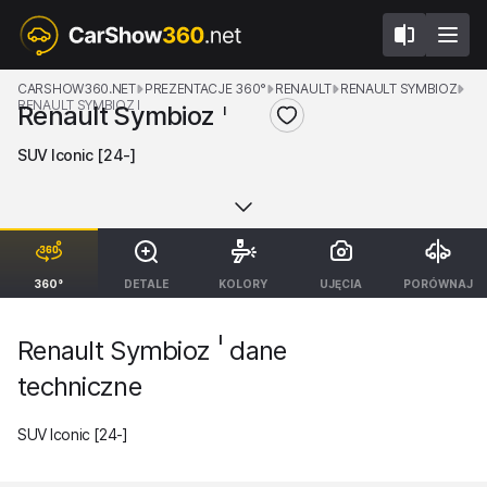
CARSHOW360.NET
PREZENTACJE 360°
RENAULT
RENAULT SYMBIOZ
RENAULT SYMBIOZ I
Renault Symbioz
I
SUV Iconic [24-]
360°
DETALE
KOLORY
UJĘCIA
PORÓWNAJ
I
Renault Symbioz
dane
techniczne
SUV Iconic [24-]