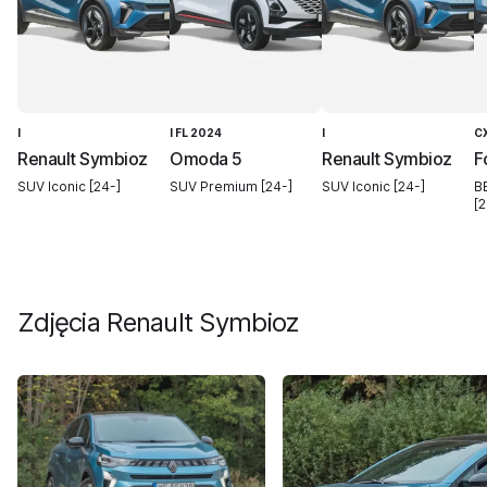
I
I FL 2024
I
C
Renault Symbioz
Omoda 5
Renault Symbioz
F
SUV Iconic [24-]
SUV Premium [24-]
SUV Iconic [24-]
B
[2
Zdjęcia
Renault Symbioz