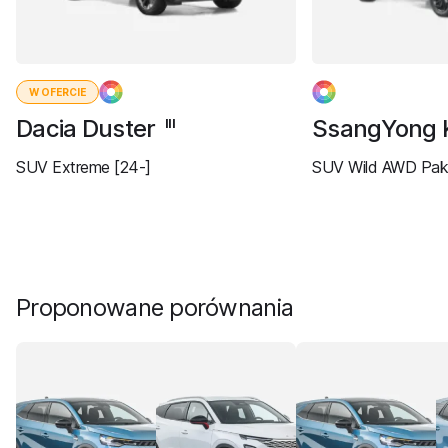
W OFERCIE
Dacia Duster
SsangYong 
III
SUV Extreme [24-]
SUV Wild AWD Paki
Proponowane porównania