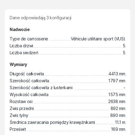
Dane odpowiadają
3
konfiguracji
Nadwozie
Type de carrosserie
Véhicule utilitaire sport (VUS)
Liczba drzwi
5
Liczba siedzeń
5
Wymiary
Długość całkowita
4413 mm
Szerokość całkowita
1797 mm
Szerokość całkowita z lusterkami
-
Wysokość całkowita
1575 mm
Rozstaw osi
2638 mm
Zwis przedni
892 mm
Zwis tylny
890 mm
Średnica zawracania pomiędzy krawężnikami
11.1 m
Prześwit
169 mm