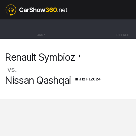
I
Renault Symbioz
360°
DETALE
SUV Iconic [24-]
Renault Symbioz
I
vs.
Nissan Qashqai
III J12 FL2024