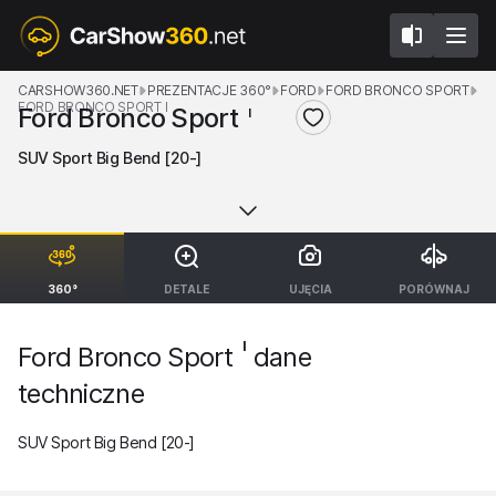
CARSHOW360.NET
PREZENTACJE 360°
FORD
FORD BRONCO SPORT
FORD BRONCO SPORT I
Ford Bronco Sport
I
SUV Sport Big Bend [20-]
360°
DETALE
UJĘCIA
PORÓWNAJ
I
Ford Bronco Sport
dane
techniczne
SUV Sport Big Bend [20-]