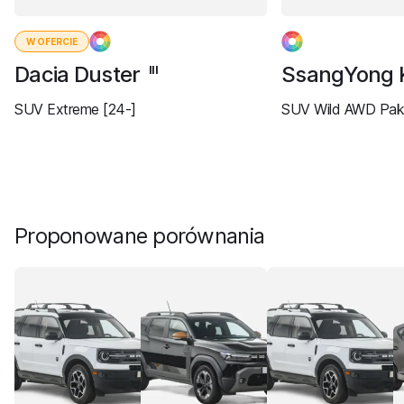
W OFERCIE
Dacia Duster
SsangYong 
III
SUV Extreme [24-]
SUV Wild AWD Paki
Proponowane porównania