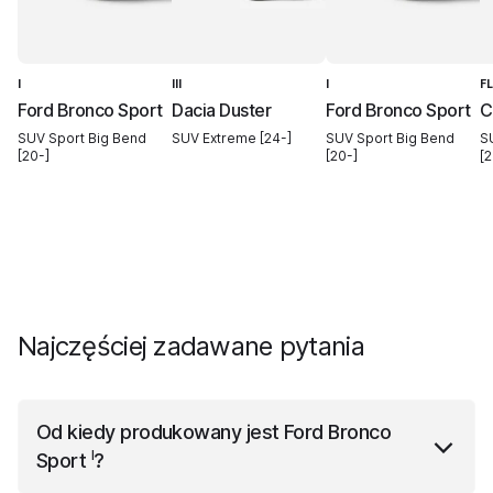
I
III
I
F
Ford Bronco Sport
Dacia Duster
Ford Bronco Sport
C
SUV Sport Big Bend
SUV Extreme [24-]
SUV Sport Big Bend
S
[20-]
[20-]
[2
Najczęściej zadawane pytania
Od kiedy produkowany jest
Ford Bronco
I
Sport
?