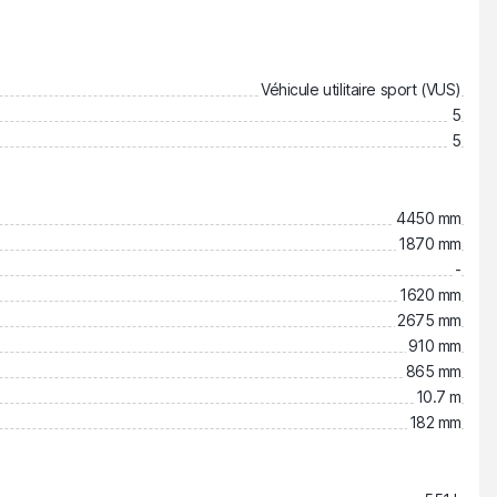
Véhicule utilitaire sport (VUS)
5
5
4450 mm
1870 mm
-
1620 mm
2675 mm
910 mm
865 mm
10.7 m
182 mm