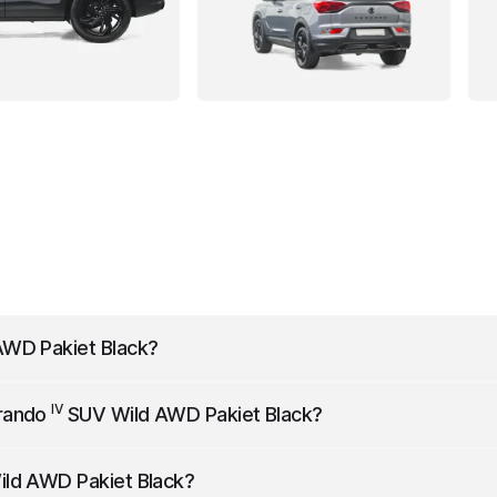
WD Pakiet Black
?
 mm długości, 1870 mm szerokości i 1620 mm wysokości.
IV
rando
SUV Wild AWD Pakiet Black
?
o pojemności 50 l.
ld AWD Pakiet Black
?