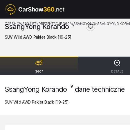
CARSHOW360.NET
PREZENTACJE 360°
SSANGYONG
SSANGYONG KOR
SsangYong Korando
IV
SUV Wild AWD Pakiet Black [19-25]
360°
DETALE
IV
SsangYong Korando
dane techniczne
SUV Wild AWD Pakiet Black [19-25]