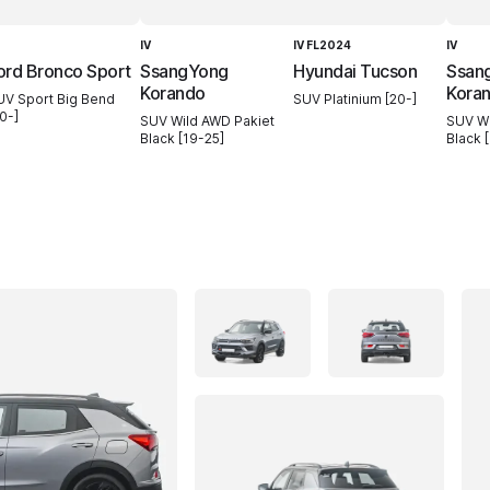
IV
IV FL2024
IV
ord Bronco Sport
SsangYong
Hyundai Tucson
Ssan
Korando
Kora
UV Sport Big Bend
SUV Platinium [20-]
0-]
SUV Wild AWD Pakiet
SUV Wi
Black [19-25]
Black 