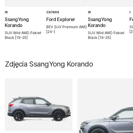
IV
CX740S
IV
I
SsangYong
Ford Explorer
SsangYong
F
Korando
Korando
BEV SUV Premium AWD
S
[24-]
[2
SUV Wild AWD Pakiet
SUV Wild AWD Pakiet
Black [19-25]
Black [19-25]
Zdjęcia
SsangYong Korando