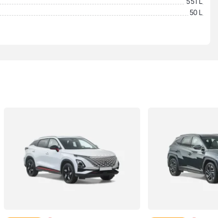
551 L
50 L