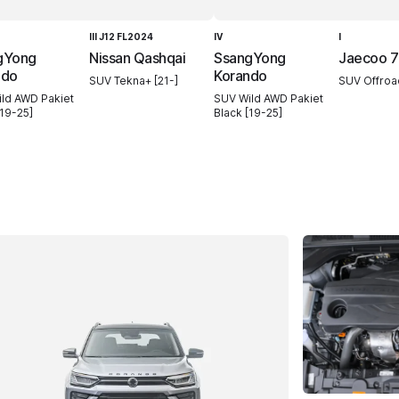
III J12 FL2024
IV
I
gYong
Nissan Qashqai
SsangYong
Jaecoo 7
ndo
Korando
SUV Tekna+ [21-]
SUV Offroa
ld AWD Pakiet
SUV Wild AWD Pakiet
[19-25]
Black [19-25]