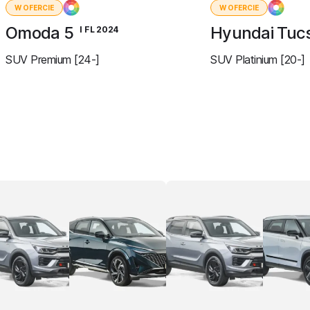
W OFERCIE
W OFERCIE
Omoda 5
Hyundai Tuc
I FL 2024
SUV Premium [24-]
SUV Platinium [20-]