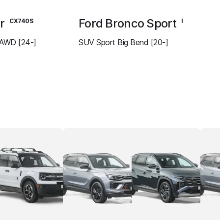
er
Ford Bronco Sport
CX740S
I
AWD [24-]
SUV Sport Big Bend [20-]