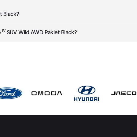
żnik o pojemności 551 l.
 Black
?
537 kg.
IV
o
SUV Wild AWD Pakiet Black
?
dkość maksymalną 193 km/h.