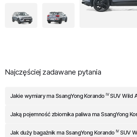
Najczęściej zadawane pytania
IV
Jakie wymiary ma
SsangYong Korando
SUV Wild A
IV
SsangYong Korando
SUV Wild AWD Pakiet Black
ma 4450
Jaką pojemność zbiornika paliwa ma
SsangYong Ko
IV
SsangYong Korando
SUV Wild AWD Pakiet Black
ma bak 
IV
Jak duży bagażnik ma
SsangYong Korando
SUV Wi