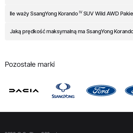
IV
SsangYong Korando
SUV Wild AWD Pakiet Black
ma baga
IV
Ile waży
SsangYong Korando
SUV Wild AWD Pakiet
IV
SsangYong Korando
SUV Wild AWD Pakiet Black
waży 1
Jaką prędkość maksymalną ma
SsangYong Korand
IV
SsangYong Korando
SUV Wild AWD Pakiet Black
ma prę
Pozostałe marki