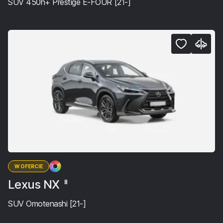
SUV 450h+ Prestige E-FOUR [21-]
W OFERCIE
Lexus NX
II
SUV Omotenashi [21-]