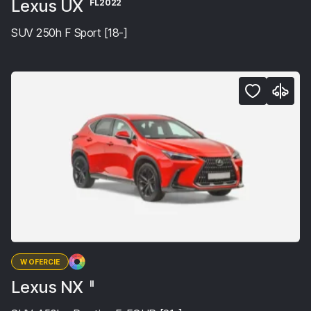
Lexus UX
FL2022
SUV 250h F Sport [18-]
W OFERCIE
Lexus NX
II