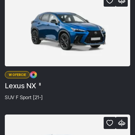
W OFERCIE
Lexus NX
II
SUV F Sport [21-]