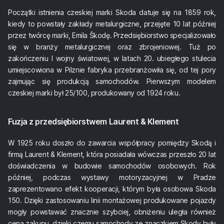
Początki istnienia czeskiej marki Skoda datuje się na 1859 rok,
kiedy to powstały zakłady metalurgiczne, przejęte 10 lat później
przez twórcę marki, Emila Škodę. Przedsiębiorstwo specjalizowało
się w branży metalurgicznej oraz zbrojeniowej. Tuż po
zakończeniu I wojny światowej, w latach 20. ubiegłego stulecia
umiejscowiona w Pilznie fabryka przebranżowiła się, od tej pory
zajmując się produkcją samochodów. Pierwszym modelem
czeskiej marki był 25/100, produkowany od 1924 roku.
Fuzja z przedsiębiorstwem Laurent & Klement
W 1925 roku doszło do zawarcia współpracy pomiędzy Skodą i
firmą Laurent & Klement, która posiadała wówczas przeszło 20 lat
doświadczenia w budowie samochodów osobowych. Rok
później, podczas wystawy motoryzacyjnej w Pradze
zaprezentowano efekt kooperacji, którym była osobowa Skoda
150. Dzięki zastosowaniu linii montażowej produkowane pojazdy
mogły powstawać znacznie szybciej, obniżeniu uległa również
cena zakupu, dzięki czemu samochody ze znaczkiem Skody były