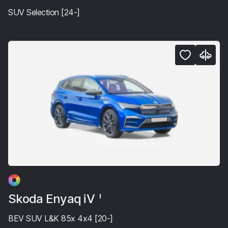
SUV Selection [24-]
Skoda Enyaq iV
I
BEV SUV L&K 85x 4x4 [20-]