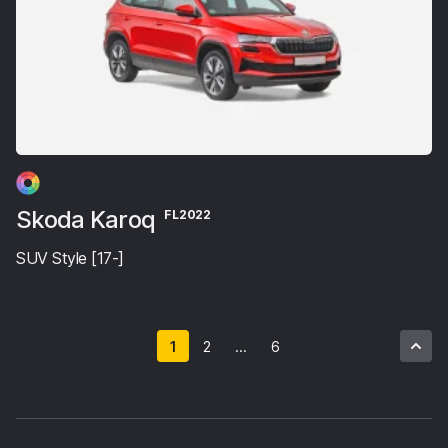
Skoda Karoq
FL2022
SUV Style [17-]
1
2
...
6