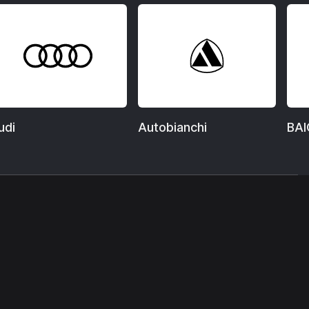
udi
Autobianchi
BAI