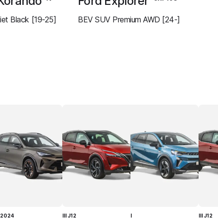
Korando
Ford Explorer
et Black [19-25]
BEV SUV Premium AWD [24-]
L2024
III J12
I
III J12