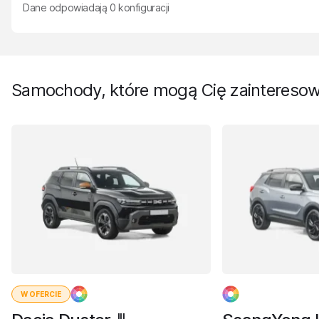
Dane odpowiadają
0
konfiguracji
Samochody, które mogą Cię zaintereso
W OFERCIE
III