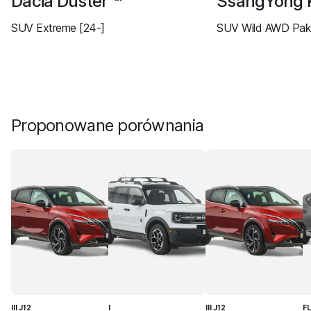
Dacia Duster
SsangYong 
SUV Extreme [24-]
SUV Wild AWD Paki
Proponowane porównania
III J12
I
III J12
F