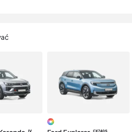
wać
IV
CX740S