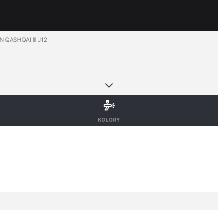
N QASHQAI III J12
KOLORY