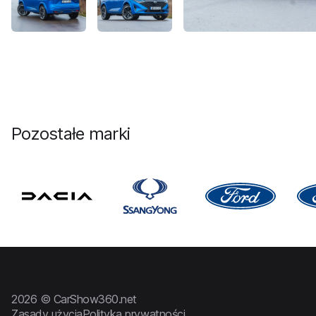
Pozostałe marki
2026 © CarShow360.net
Zasady użycia
Polityka prywatności