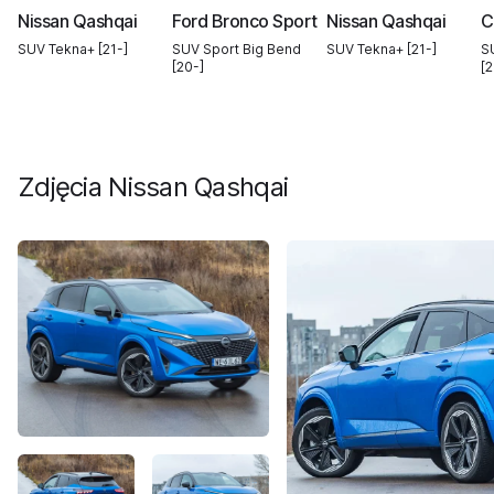
Nissan Qashqai
Ford Bronco Sport
Nissan Qashqai
C
SUV Tekna+ [21-]
SUV Sport Big Bend
SUV Tekna+ [21-]
S
[20-]
[2
Zdjęcia
Nissan Qashqai