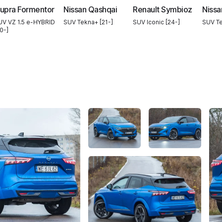
upra Formentor
Nissan Qashqai
Renault Symbioz
Nissa
UV VZ 1.5 e-HYBRID
SUV Tekna+ [21-]
SUV Iconic [24-]
SUV Te
0-]