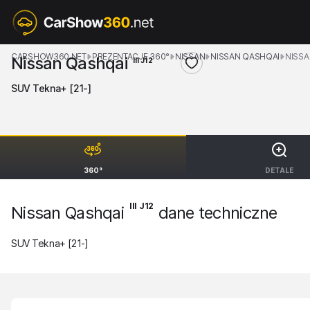
CARSHOW360.NET
PREZENTACJE 360°
NISSAN
NISSAN QASHQAI
NISSA
Nissan Qashqai
III J12
SUV Tekna+ [21-]
360°
DETALE
III J12
Nissan Qashqai
dane techniczne
SUV Tekna+ [21-]