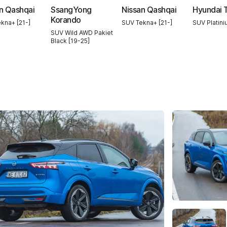
n Qashqai
SsangYong
Nissan Qashqai
Hyundai 
Korando
kna+ [21-]
SUV Tekna+ [21-]
SUV Platini
SUV Wild AWD Pakiet
Black [19-25]