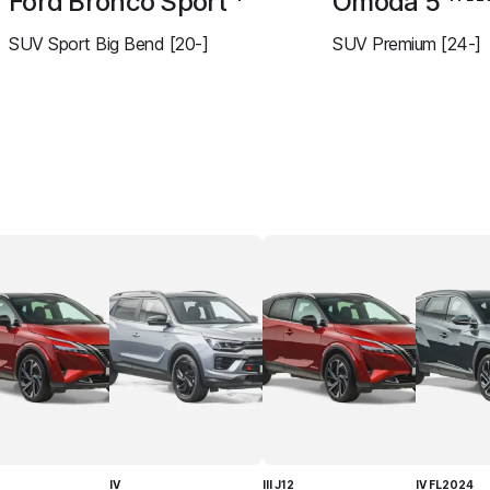
Ford Bronco Sport
Omoda 5
SUV Sport Big Bend [20-]
SUV Premium [24-]
IV
III J12
IV FL2024