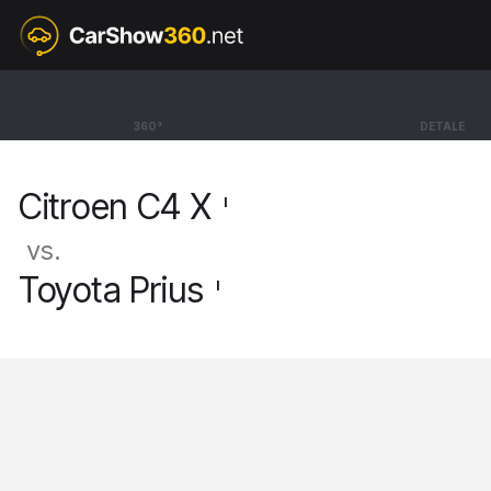
I
Citroen C4 X
360°
DETALE
Sedan MAX [22-]
Citroen C4 X
I
vs.
Toyota Prius
I