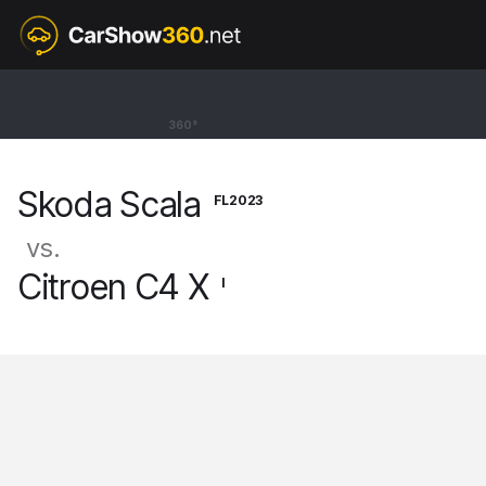
FL2023
Skoda Scala
360°
Hatchback Selection [19-]
Skoda Scala
FL2023
vs.
Citroen C4 X
I