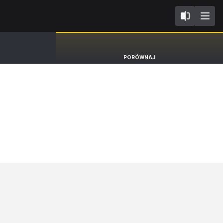
I
Citroen C4 X
PORÓWNAJ
Sedan MAX [22-]