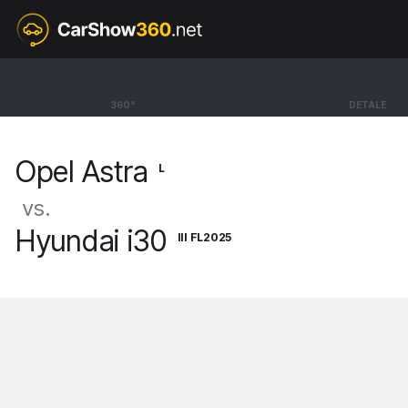
L
Opel Astra
360°
DETALE
Sports Tourer Plug-in Hybrid GS [21-]
Opel Astra
L
vs.
Hyundai i30
III FL2025