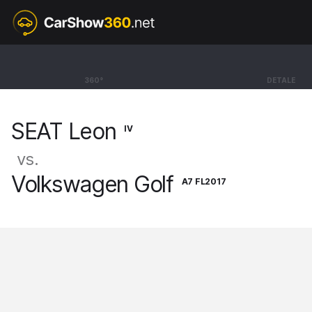
IV
SEAT Leon
360°
DETALE
Kombi Sportstourer FR [20-]
SEAT Leon
IV
vs.
Volkswagen Golf
A7 FL2017