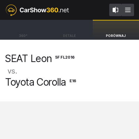
5F FL2016
E16
SEAT Leon
Toyota Corolla
360°
DETALE
PORÓWNAJ
Hatchback [13-20]
Sedan Prestige [16-19]
SEAT Leon
5F FL2016
vs.
Toyota Corolla
E16