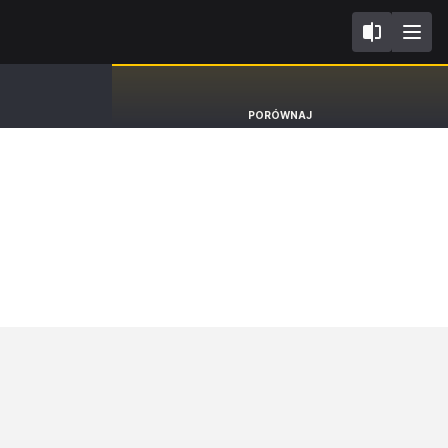
III
Mazda3
PORÓWNAJ
Hatchback [13-19]