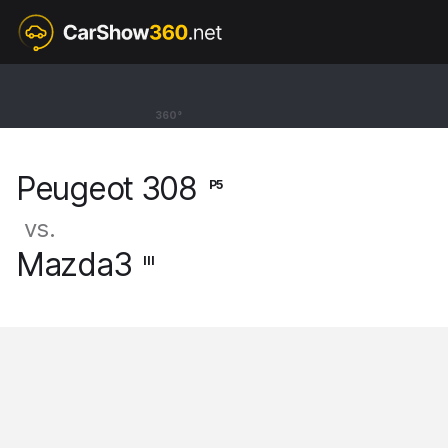
P5
Peugeot 308
360°
Kombi GT Pack [21-]
Peugeot 308
P5
vs.
Mazda3
III