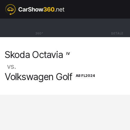
IV
Skoda Octavia
360°
DETALE
Hatchback Sportline [19-]
Skoda Octavia
IV
vs.
Volkswagen Golf
A8 FL2024