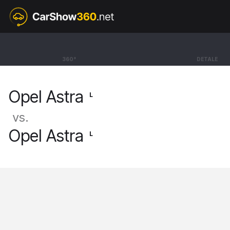
L
Opel Astra
360°
DETALE
Sports Tourer Plug-in Hybrid GS [21-]
Opel Astra
L
vs.
Opel Astra
L