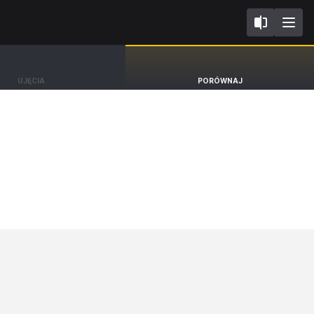
L
Opel Astra
UJĘCIA
PORÓWNAJ
Hatchback Elegance [21-]