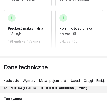
Prędkość maksymalna
Pojemność zbiornika
+13km/h
paliwa +9L
191km/h
vs. 178km/h
54L
vs. 45L
Dane techniczne
Nadwozie
Wymiary
Masa i pojemność
Napęd
Osiągi
Emisja
OPEL MOKKA (FL2016)
CITROEN C3 AIRCROSS (FL2021)
Тип кузова