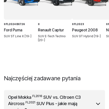
II FL2024 BX726
II
II FL2023
II
Ford Puma
Renault Captur
Peugeot 2008
N
SUV ST Line X [19-]
SUV E-Tech Techno
SUV GT Hybrid [19-]
S
[20-]
Najczęściej zadawane pytania
FL2016
Opel Mokka
SUV
vs.
Citroen C3
FL2021
Aircross
SUV Plus
- jakie mają