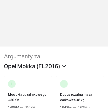
Argumenty za
Opel Mokka (FL2016)
Moc układu silnikowego
Dopuszczalna masa
+30KM
całkowita +8kg
140KM
vs. 110KM
1843kg
vs. 1835kg