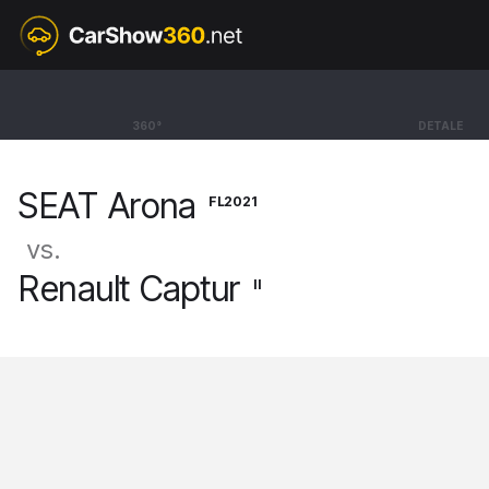
FL2021
SEAT Arona
360°
DETALE
SUV Marina [17-]
SEAT Arona
FL2021
vs.
Renault Captur
II