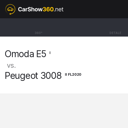
I
Omoda E5
360°
DETALE
BEV SUV Noble [24-]
Omoda E5
I
vs.
Peugeot 3008
II FL2020