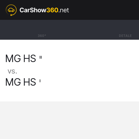
II
MG HS
360°
DETALE
SUV Excite [24-]
MG HS
II
vs.
MG HS
I