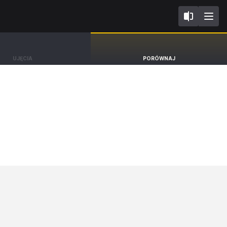
I
MG HS
UJĘCIA
PORÓWNAJ
SUV Exclusive [18-25]