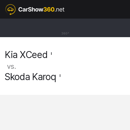
I
Kia XCeed
360°
SUV L [19-]
Kia XCeed
I
vs.
Skoda Karoq
I