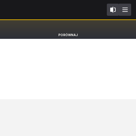
I
Skoda Karoq
PORÓWNAJ
SUV Scout [17-]