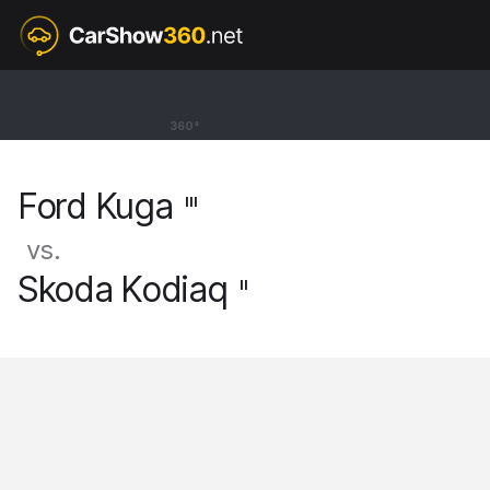
III
Ford Kuga
360°
SUV FHEV ST-Line [19-]
Ford Kuga
III
vs.
Skoda Kodiaq
II