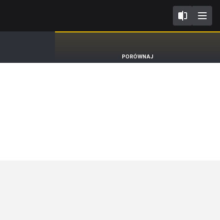
II
Skoda Kodiaq
PORÓWNAJ
SUV Selection [24-]