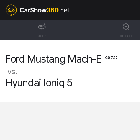
CX727
Ford Mustang Mach-E
360°
DETALE
BEV SUV GT AWD [21-]
Ford Mustang Mach-E
CX727
vs.
Hyundai Ioniq 5
I