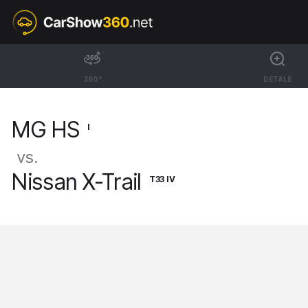
I
MG HS
360°
DETALE
SUV Exclusive [18-25]
MG HS
I
vs.
Nissan X-Trail
T33 IV