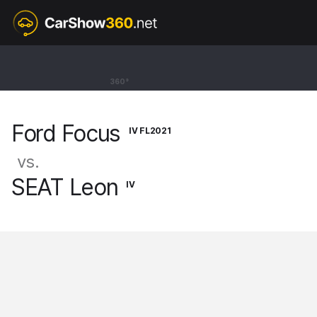
IV FL2021
Ford Focus
360°
Hatchback ST X [18-25]
Ford Focus
IV FL2021
vs.
SEAT Leon
IV