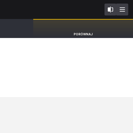
IV
SEAT Leon
PORÓWNAJ
Kombi Sportstourer [20-]