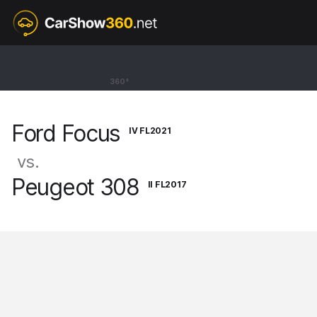
IV FL2021
Ford Focus
360°
Kombi Active X [18-25]
Ford Focus
IV FL2021
vs.
Peugeot 308
II FL2017