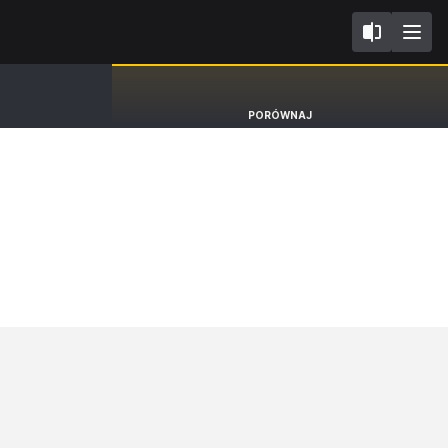
II FL2017
Peugeot 308
PORÓWNAJ
Hatchback GTI [13-21]