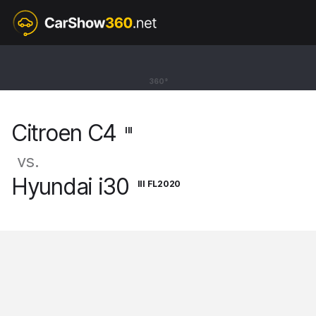
III
Citroen C4
360°
BEV Hatchback e C4 [20-]
Citroen C4
III
vs.
Hyundai i30
III FL2020