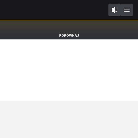
III FL2020
Hyundai i30
PORÓWNAJ
Hatchback [17-]