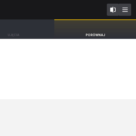
IV
Ford Focus
UJĘCIA
PORÓWNAJ
Kombi ST [18-25]