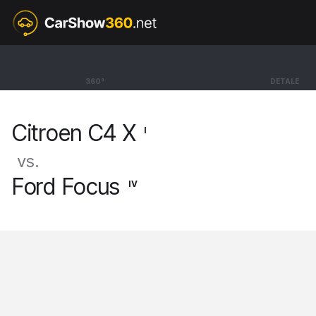
I
Citroen C4 X
360°
DETALE
Sedan MAX [22-]
Citroen C4 X
I
vs.
Ford Focus
IV