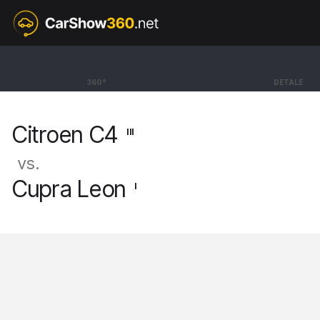
III
Citroen C4
360°
DETALE
Hatchback Max [20-]
Citroen C4
III
vs.
Cupra Leon
I