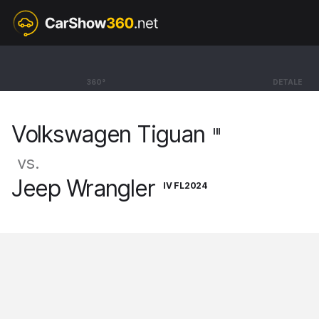
III
Volkswagen Tiguan
360°
DETALE
SUV R-line [24-]
Volkswagen Tiguan
III
vs.
Jeep Wrangler
IV FL2024