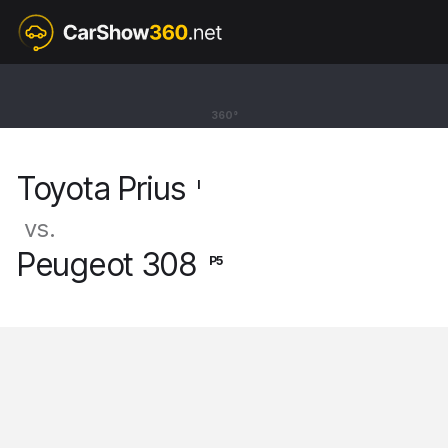
I
Toyota Prius
360°
Sedan [97-03]
Toyota Prius
I
vs.
Peugeot 308
P5