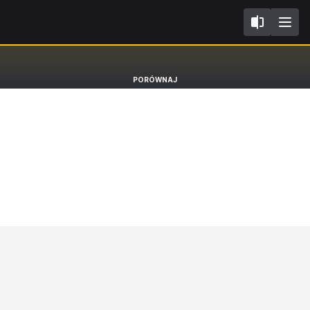
P5
Peugeot 308
PORÓWNAJ
Hatchback GT [21-]