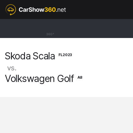
FL2023
Skoda Scala
360°
Hatchback Selection [19-]
Skoda Scala
FL2023
vs.
Volkswagen Golf
A8