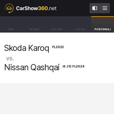
FL2022
III J12 FL2024
Skoda Karoq
Nissan Qashqai
360°
DETALE
KOLORY
UJĘCIA
PORÓWNAJ
SUV Sportline [17-]
SUV Tekna+ [21-]
Skoda Karoq
FL2022
vs.
Nissan Qashqai
III J12 FL2024