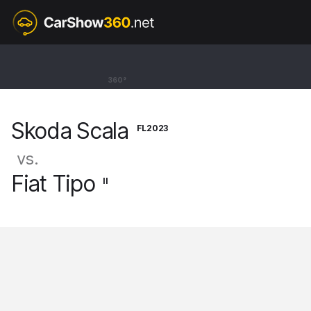
FL2023
Skoda Scala
360°
Hatchback Selection [19-]
Skoda Scala
FL2023
vs.
Fiat Tipo
II