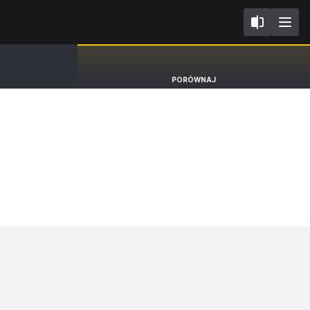
II
Fiat Tipo
PORÓWNAJ
Kombi [15-26]