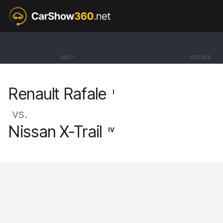
I
Renault Rafale
360°
DETALE
SUV Esprit Alpine [24-]
Renault Rafale
I
vs.
Nissan X-Trail
IV