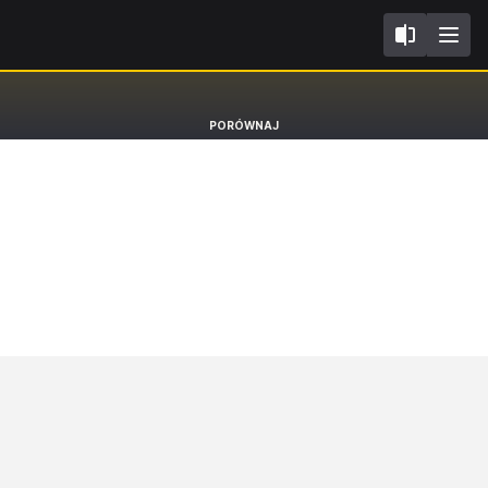
IV
Mazda3
PORÓWNAJ
Hatchback Enso E-SKYACTIV X M HYBRID [18-]