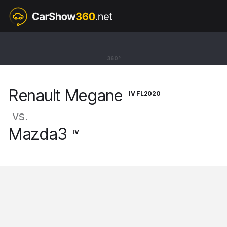
IV FL2020
Renault Megane
360°
Hatchback R.S. Trophy [16-]
Renault Megane
IV FL2020
vs.
Mazda3
IV