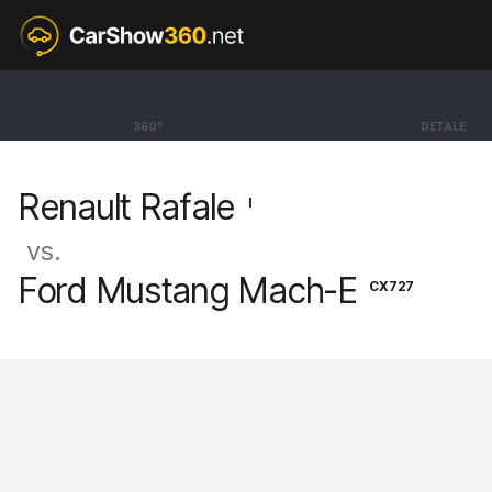
I
Renault Rafale
360°
DETALE
SUV Esprit Alpine [24-]
Renault Rafale
I
vs.
Ford Mustang Mach-E
CX727