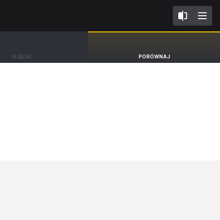
II FL2016
Ford Kuga
UJĘCIA
PORÓWNAJ
SUV ST-Line [12-19]